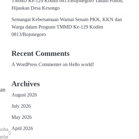
TMMD Ke-129 Kodim 0813/Bojonegoro Tanam Pohon,
Hijaukan Desa Kesongo
Semangat Kebersamaan Warnai Senam PKK, KKN dan
Warga dalam Program TMMD Ke-129 Kodim
0813/Bojonegoro
Recent Comments
A WordPress Commenter
on
Hello world!
Archives
gan
August 2026
July 2026
May 2026
April 2026
koba
elar