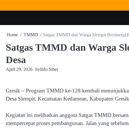
Skip
to
content
Home
TMMD
Satgas TMMD dan Warga Slempit Bersinergi Pe
Satgas TMMD dan Warga Slem
Desa
April 29, 2026
by
Info Siber
Gresik – Program TMMD ke-128 kembali menunjukkan d
Desa Slempit, Kecamatan Kedamean, Kabupaten Gresik
Kegiatan ini melibatkan anggota Satgas TMMD bersama
mempercepat proses pembangunan. Jalan yang sebelumny