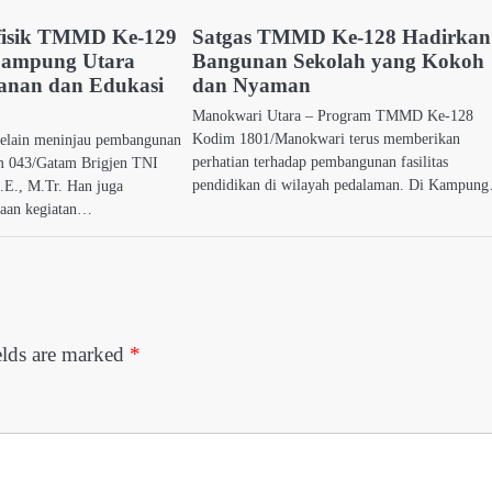
fisik TMMD Ke-129
Satgas TMMD Ke-128 Hadirkan
Lampung Utara
Bangunan Sekolah yang Kokoh
yanan dan Edukasi
dan Nyaman
Manokwari Utara – Program TMMD Ke-128
Kodim 1801/Manokwari terus memberikan
elain meninjau pembangunan
perhatian terhadap pembangunan fasilitas
em 043/Gatam Brigjen TNI
pendidikan di wilayah pedalaman. Di Kampun
.E., M.Tr. Han juga
naan kegiatan…
elds are marked
*