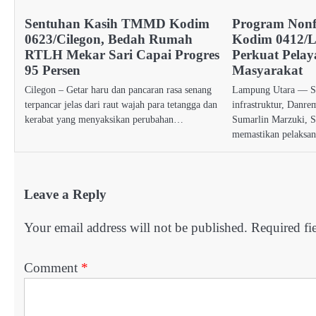
Sentuhan Kasih TMMD Kodim
Program Non
0623/Cilegon, Bedah Rumah
Kodim 0412/
RTLH Mekar Sari Capai Progres
Perkuat Pela
95 Persen
Masyarakat
Cilegon – Getar haru dan pancaran rasa senang
Lampung Utara — S
terpancar jelas dari raut wajah para tetangga dan
infrastruktur, Danr
kerabat yang menyaksikan perubahan…
Sumarlin Marzuki, S
memastikan pelaksa
Leave a Reply
Your email address will not be published.
Required fi
Comment
*