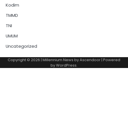
Kodim
TMMD
TNI
UMUM
Uncategorized
Copyright © 2026
| Millennium News by
Ascendoor
| Powered
by
WordPress
.