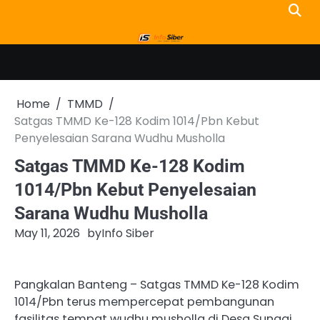
Skip
to
content
Home
TMMD
Satgas TMMD Ke-128 Kodim 1014/Pbn Kebut
Penyelesaian Sarana Wudhu Musholla
Satgas TMMD Ke-128 Kodim
1014/Pbn Kebut Penyelesaian
Sarana Wudhu Musholla
May 11, 2026
by
Info Siber
Pangkalan Banteng – Satgas TMMD Ke-128 Kodim
1014/Pbn terus mempercepat pembangunan
fasilitas tempat wudhu musholla di Desa Sungai