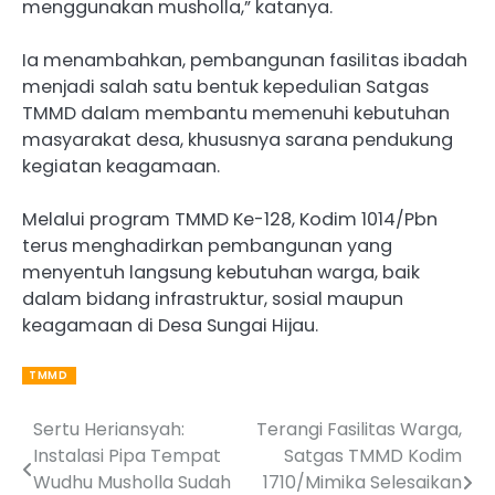
menggunakan musholla,” katanya.
Ia menambahkan, pembangunan fasilitas ibadah
menjadi salah satu bentuk kepedulian Satgas
TMMD dalam membantu memenuhi kebutuhan
masyarakat desa, khususnya sarana pendukung
kegiatan keagamaan.
Melalui program TMMD Ke-128, Kodim 1014/Pbn
terus menghadirkan pembangunan yang
menyentuh langsung kebutuhan warga, baik
dalam bidang infrastruktur, sosial maupun
keagamaan di Desa Sungai Hijau.
TMMD
Sertu Heriansyah:
Terangi Fasilitas Warga,
Post
Instalasi Pipa Tempat
Satgas TMMD Kodim
navigation
Wudhu Musholla Sudah
1710/Mimika Selesaikan