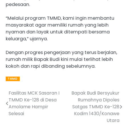
pedesaan.
“Melalui program TMMD, kami ingin membantu
masyarakat agar memiliki rumah yang lebih
nyaman dan layak untuk ditempati bersama
keluarga,” ujarnya.
Dengan progres pengerjaan yang terus berjalan,
rumah milik Bapak Budi kini mulai terlihat lebih
kokoh dan rapi dibanding sebelumnya.
TMMD
Fasilitas MCK Sasaran I
Bapak Budi Bersyukur
Post
TMMD Ke-128 di Desa
Rumahnya Dipoles
navigation
Amolame Hampir
Satgas TMMD Ke-128
Selesai
Kodim 1430/Konawe
Utara