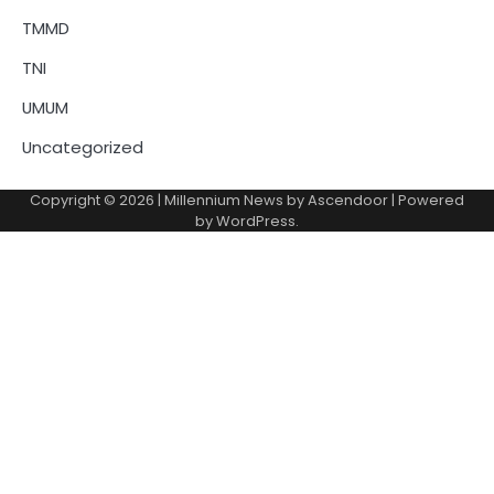
TMMD
TNI
UMUM
Uncategorized
Copyright © 2026
| Millennium News by
Ascendoor
| Powered
by
WordPress
.