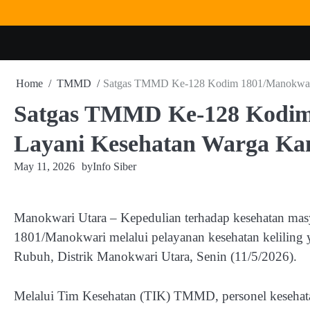
Skip
to
content
Home
TMMD
Satgas TMMD Ke-128 Kodim 1801/Manokwari
Satgas TMMD Ke-128 Kodim
Layani Kesehatan Warga K
May 11, 2026
by
Info Siber
Manokwari Utara – Kepedulian terhadap kesehatan ma
1801/Manokwari melalui pelayanan kesehatan kelilin
Rubuh, Distrik Manokwari Utara, Senin (11/5/2026).
Melalui Tim Kesehatan (TIK) TMMD, personel kesehata