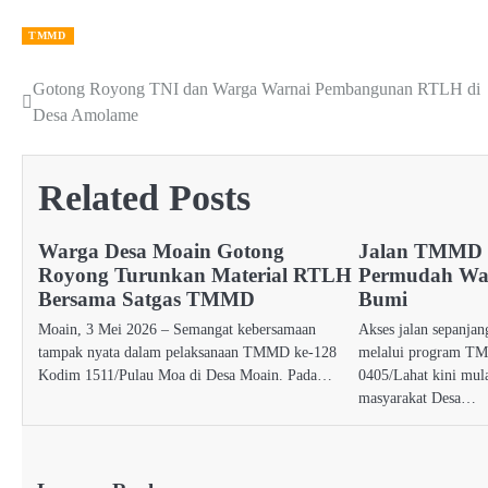
TMMD
Gotong Royong TNI dan Warga Warnai Pembangunan RTLH di
Post
Desa Amolame
navigation
Related Posts
Warga Desa Moain Gotong
Jalan TMMD 2
Royong Turunkan Material RTLH
Permudah War
Bersama Satgas TMMD
Bumi
Moain, 3 Mei 2026 – Semangat kebersamaan
Akses jalan sepanja
tampak nyata dalam pelaksanaan TMMD ke-128
melalui program T
Kodim 1511/Pulau Moa di Desa Moain. Pada…
0405/Lahat kini mul
masyarakat Desa…