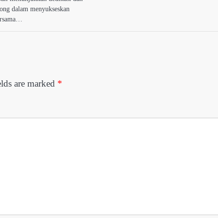
yong dalam menyukseskan
ersama…
elds are marked
*