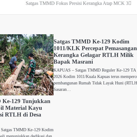
Satgas TMMD Fokus Presisi Kerangka Atap MCK 3
Satgas TMMD Ke-129 Kodim
1011/KLK Percepat Pemasanga
Kerangka Gelagar RTLH Milik
Bapak Masrani
KAPUAS – Satgas TMMD Reguler Ke-129 TA
2026 Kodim 1011/Kuala Kapuas terus memperc
pembangunan Rumah Tidak Layak Huni (RTLH
Sasaran…
 Ke-129 Tunjukkan
il Material Kayu
si RTLH di Desa
el Satgas TMMD Ke-129 Kodim
ali menunjukkan dedikasi dan