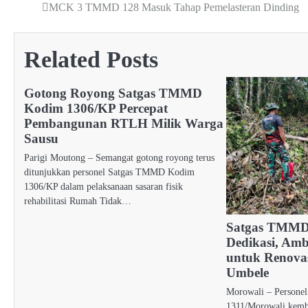
MCK 3 TMMD 128 Masuk Tahap Pemelasteran Dinding
Post
navigation
Related Posts
Gotong Royong Satgas TMMD
Kodim 1306/KP Percepat
Pembangunan RTLH Milik Warga
Sausu
Parigi Moutong – Semangat gotong royong terus
ditunjukkan personel Satgas TMMD Kodim
1306/KP dalam pelaksanaan sasaran fisik
rehabilitasi Rumah Tidak…
Satgas TMMD
Dedikasi, Amb
untuk Renova
Umbele
Morowali – Person
1311/Morowali kemb