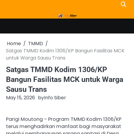
Skip
to
content
Home
TMMD
Satgas TMMD Kodim 1306/KP Bangun Fasilitas MCK
untuk Warga Sausu Trans
Satgas TMMD Kodim 1306/KP
Bangun Fasilitas MCK untuk Warga
Sausu Trans
May 15, 2026
by
Info Siber
Parigi Moutong – Program TMMD Kodim 1306/KP
terus menghadirkan manfaat bagi masyarakat
melalui pembangunan sarana sanitasi di Desa