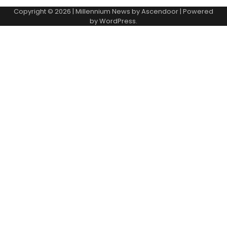
Copyright © 2026
| Millennium News by
Ascendoor
| Powered
by
WordPress
.