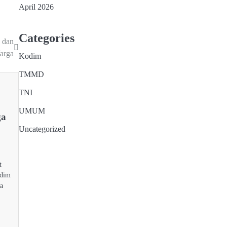
April 2026
Categories
 dan
arga
Kodim
TMMD
TNI
UMUM
ga
Uncategorized
t
odim
a