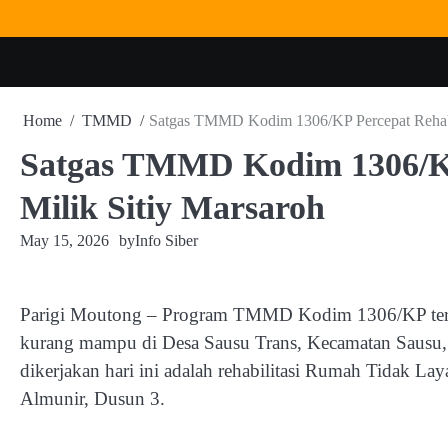
Skip
to
content
Home
TMMD
Satgas TMMD Kodim 1306/KP Percepat Rehabi
Satgas TMMD Kodim 1306/KP
Milik Sitiy Marsaroh
May 15, 2026
by
Info Siber
Parigi Moutong – Program TMMD Kodim 1306/KP teru
kurang mampu di Desa Sausu Trans, Kecamatan Sausu, K
dikerjakan hari ini adalah rehabilitasi Rumah Tidak La
Almunir, Dusun 3.