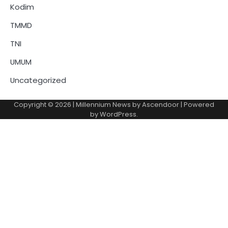
Kodim
TMMD
TNI
UMUM
Uncategorized
Copyright © 2026
| Millennium News by
Ascendoor
| Powered
by
WordPress
.