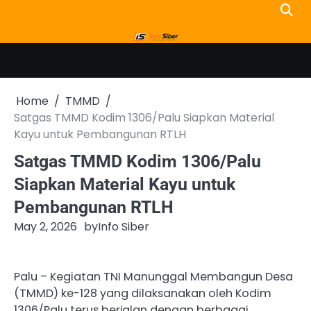
Skip
to
content
Home
TMMD
Satgas TMMD Kodim 1306/Palu Siapkan Material
Kayu untuk Pembangunan RTLH
Satgas TMMD Kodim 1306/Palu
Siapkan Material Kayu untuk
Pembangunan RTLH
May 2, 2026
by
Info Siber
Palu – Kegiatan TNI Manunggal Membangun Desa
(TMMD) ke-128 yang dilaksanakan oleh Kodim
1306/Palu terus berjalan dengan berbagai