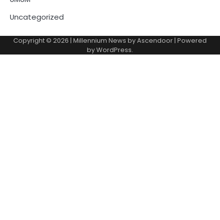
Uncategorized
Copyright © 2026
| Millennium News by
Ascendoor
| Powered
by
WordPress
.