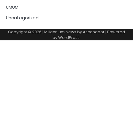
UMUM
Uncategorized
Copyright © 2026
| Millennium News by
Ascendoor
| Powered
by
WordPress
.