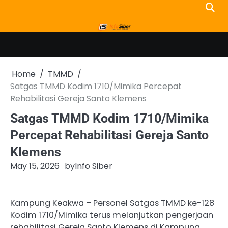
Skip
to
content
Home
TMMD
Satgas TMMD Kodim 1710/Mimika Percepat
Rehabilitasi Gereja Santo Klemens
Satgas TMMD Kodim 1710/Mimika
Percepat Rehabilitasi Gereja Santo
Klemens
May 15, 2026
by
Info Siber
Kampung Keakwa – Personel Satgas TMMD ke-128
Kodim 1710/Mimika terus melanjutkan pengerjaan
rehabilitasi Gereja Santo Klemens di Kampung