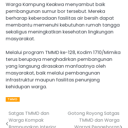
Warga Kampung Keakwa menyambut baik
pembangunan sumur bor tersebut. Mereka
berharap keberadaan fasilitas air bersih dapat
membantu memenuhi kebutuhan rumah tangga
sekaligus meningkatkan kesehatan lingkungan
masyarakat.
Melalui program TMMD ke-128, Kodim 1710/Mimika
terus berupaya menghadirkan pembangunan
yang langsung dirasakan manfaatnya oleh
masyarakat, baik melalui pembangunan
infrastruktur maupun fasilitas penunjang
kehidupan warga.
TMMD
Satgas TMMD dan
Gotong Royong Satgas
Post
Warga Kompak
TMMD dan Warga
navigation
Rampungkan Interior
Warnai Pengeboran