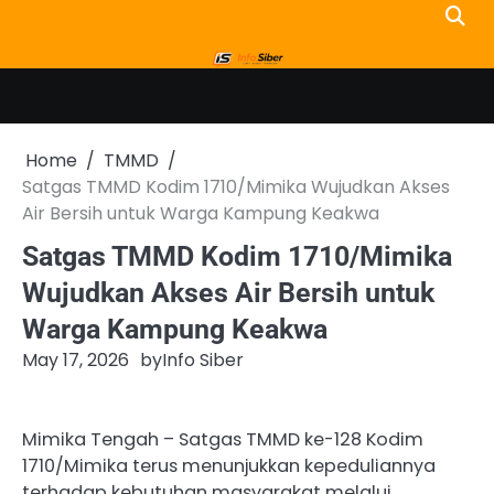
Skip
to
content
Home
TMMD
Satgas TMMD Kodim 1710/Mimika Wujudkan Akses
Air Bersih untuk Warga Kampung Keakwa
Satgas TMMD Kodim 1710/Mimika
Wujudkan Akses Air Bersih untuk
Warga Kampung Keakwa
May 17, 2026
by
Info Siber
Mimika Tengah – Satgas TMMD ke-128 Kodim
1710/Mimika terus menunjukkan kepeduliannya
terhadap kebutuhan masyarakat melalui