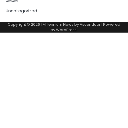
UMUM
Uncategorized
Copyright © 2026
| Millennium News by
Ascendoor
| Powered
by
WordPress
.