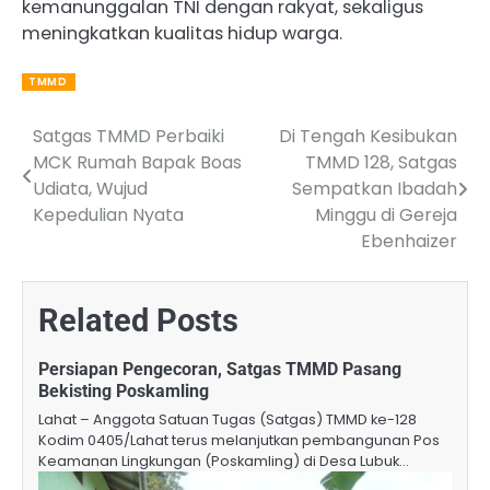
kemanunggalan TNI dengan rakyat, sekaligus
meningkatkan kualitas hidup warga.
TMMD
Satgas TMMD Perbaiki
Di Tengah Kesibukan
Post
MCK Rumah Bapak Boas
TMMD 128, Satgas
navigation
Udiata, Wujud
Sempatkan Ibadah
Kepedulian Nyata
Minggu di Gereja
Ebenhaizer
Related Posts
Persiapan Pengecoran, Satgas TMMD Pasang
Bekisting Poskamling
Lahat – Anggota Satuan Tugas (Satgas) TMMD ke-128
Kodim 0405/Lahat terus melanjutkan pembangunan Pos
Keamanan Lingkungan (Poskamling) di Desa Lubuk…