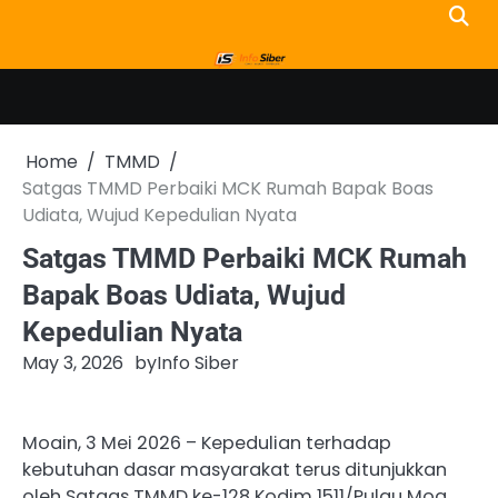
Skip
to
content
Home
TMMD
Satgas TMMD Perbaiki MCK Rumah Bapak Boas
Udiata, Wujud Kepedulian Nyata
Satgas TMMD Perbaiki MCK Rumah
Bapak Boas Udiata, Wujud
Kepedulian Nyata
May 3, 2026
by
Info Siber
Moain, 3 Mei 2026 – Kepedulian terhadap
kebutuhan dasar masyarakat terus ditunjukkan
oleh Satgas TMMD ke-128 Kodim 1511/Pulau Moa.