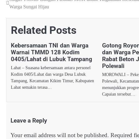
Post
Warga Sungai Hijau
navigation
Related Posts
Kebersamaan TNI dan Warga
Gotong Royo
Warnai TMMD 128 Kodim
dan Warga Pe
0405/Lahat di Lubuk Tampang
Rabat Beton J
Polewali
Lahat – Suasana kebersamaan antara personel
Kodim 0405/Lahat dan warga Desa Lubuk
MOROWALI – Pekerja
Tampang, Kecamatan Kikim Timur, Kabupaten
Polewali, Kecamatan
Lahat semakin terasa…
menunjukkan progres
Capaian tersebut…
Leave a Reply
Your email address will not be published.
Required fi