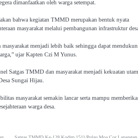
segera dimanfaatkan oleh warga setempat.
takan bahwa kegiatan TMMD merupakan bentuk nyata
eraan masyarakat melalui pembangunan infrastruktur des
n masyarakat menjadi lebih baik sehingga dapat menduku
arga,” ujar Kapten Czi M Yunus.
onel Satgas TMMD dan masyarakat menjadi kekuatan uta
Desa Sungai Hijau.
obilitas masyarakat semakin lancar serta mampu memberika
ejahteraan warga desa.
an
Satgas TMMD Ke-128 Kodim 1511/Pulau Moa Cor Lapangan 