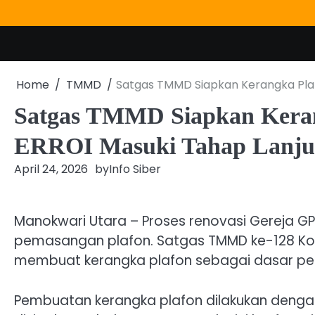
Skip
to
content
Home
TMMD
Satgas TMMD Siapkan Kerangka Plaf
Satgas TMMD Siapkan Kerang
ERROI Masuki Tahap Lanju
April 24, 2026
by
Info Siber
Manokwari Utara – Proses renovasi Gereja G
pemasangan plafon. Satgas TMMD ke-128 Ko
membuat kerangka plafon sebagai dasar pe
Pembuatan kerangka plafon dilakukan dengan