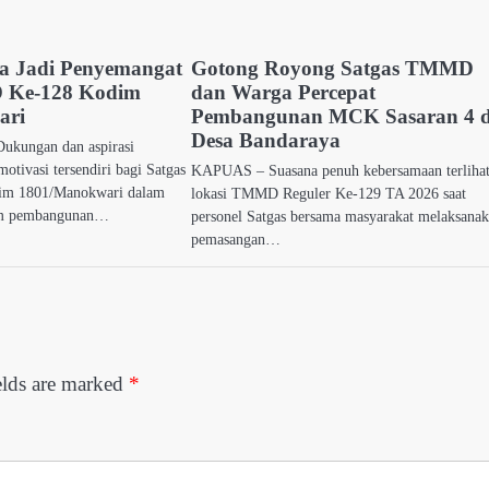
ga Jadi Penyemangat
Gotong Royong Satgas TMMD
 Ke-128 Kodim
dan Warga Percepat
ari
Pembangunan MCK Sasaran 4 d
Desa Bandaraya
ukungan dan aspirasi
otivasi tersendiri bagi Satgas
KAPUAS – Suasana penuh kebersamaan terlihat
m 1801/Manokwari dalam
lokasi TMMD Reguler Ke-129 TA 2026 saat
am pembangunan…
personel Satgas bersama masyarakat melaksana
pemasangan…
elds are marked
*