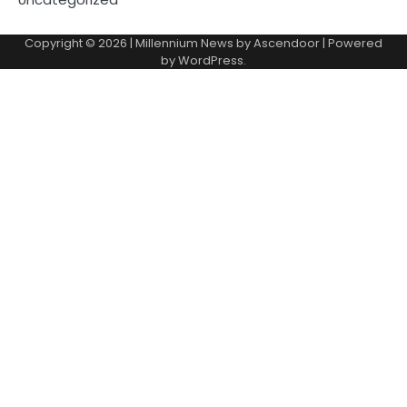
Copyright © 2026
| Millennium News by
Ascendoor
| Powered
by
WordPress
.