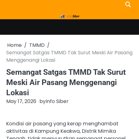
Skip
to
content
Home
TMMD
Semangat Satgas TMMD Tak Surut Meski Air Pasang
Menggenangi Lokasi
Semangat Satgas TMMD Tak Surut
Meski Air Pasang Menggenangi
Lokasi
May 17, 2026
by
Info Siber
Kondisi air pasang yang kerap menghambat
aktivitas di Kampung Keakwa, Distrik Mimika
Tengah, tidak menyurutkan semangat personel