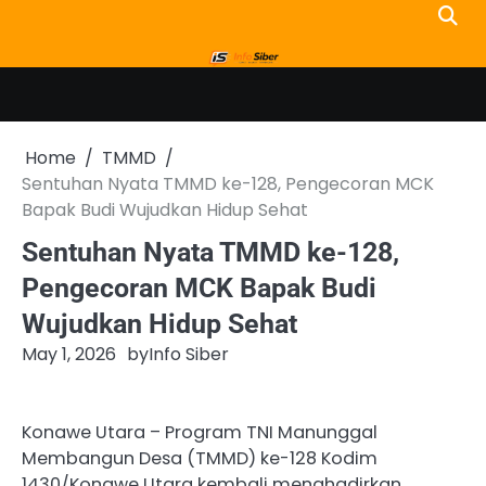
Skip
to
content
Home
TMMD
Sentuhan Nyata TMMD ke-128, Pengecoran MCK
Bapak Budi Wujudkan Hidup Sehat
Sentuhan Nyata TMMD ke-128,
Pengecoran MCK Bapak Budi
Wujudkan Hidup Sehat
May 1, 2026
by
Info Siber
Konawe Utara – Program TNI Manunggal
Membangun Desa (TMMD) ke-128 Kodim
1430/Konawe Utara kembali menghadirkan