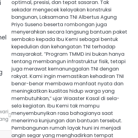
optimal, presisi, dan tepat sasaran. Tak
i
sekadar mengecek kelayakan konstruksi
bangunan, Laksamana TNI Albertus Agung
Priyo Suseno beserta rombongan juga
menyerahkan secara langsung bantuan paket
nel
sembako kepada Ibu Kemi sebagai bentuk
kepedulian dan kehangatan TNI terhadap
masyarakat. ​”Program TMMD ini bukan hanya
tentang membangun infrastruktur fisik, tetapi
juga merawat kemanunggalan TNI dengan
g
rakyat. Kami ingin memastikan kehadiran TNI
benar-benar membawa manfaat nyata dan
meningkatkan kualitas hidup warga yang
membutuhkan,” ujar Waaster Kasal di sela-
sela kegiatan. ​Ibu Kemi tak mampu
wari
menyembunyikan rasa bahagianya saat
rang
menerima kunjungan dan bantuan tersebut.
Pembangunan rumah layak huni ini menjadi
angin segar yang menghadirkan tempat