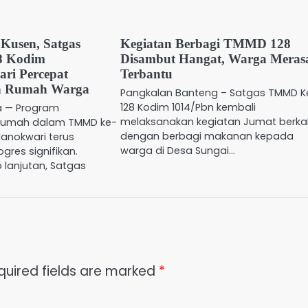
Kusen, Satgas
Kegiatan Berbagi TMMD 128
8 Kodim
Disambut Hangat, Warga Meras
ri Percepat
Terbantu
n Rumah Warga
Pangkalan Banteng – Satgas TMMD K
128 Kodim 1014/Pbn kembali
a — Program
melaksanakan kegiatan Jumat berk
umah dalam TMMD ke-
dengan berbagi makanan kepada
Manokwari terus
warga di Desa Sungai…
gres signifikan.
lanjutan, Satgas
quired fields are marked
*