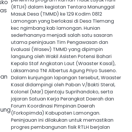
sko
(RTLH) dalam kegiatan Tentara Manunggal
gas
Masuk Desa (TMMD) ke 129 Kodim 0812
Lamongan yang berlokasi di Desa Tlemang
kec ngimbang kab lamongan. Hunian
sederhananya menjadi salah satu sasaran
utama peninjauan Tim Pengawasan dan
Evaluasi (Wasev) TMMD yang dipimpin
langsung oleh Wakil Asisten Potensi Bahari
Kepala Staf Angkatan Laut (Waaster Kasal),
Laksamana TNI Albertus Agung Priyo Suseno. ​
nan
Dalam kunjungan lapangan tersebut, Waaster
Kasal didampingi oleh Paban V/Bakti Steral,
Kolonel (Mar) Djentaju Suprihandoko, serta
jajaran Satuan Kerja Perangkat Daerah dan
Forum Koordinasi Pimpinan Daerah
sung
(Forkopimda) Kabupaten Lamongan. ​
Peninjauan ini dilakukan untuk memastikan
progres pembangunan fisik RTLH berjalan