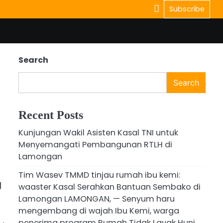
Subscribe
Search
Search
Recent Posts
Kunjungan Wakil Asisten Kasal TNI untuk
Menyemangati Pembangunan RTLH di
Lamongan
Tim Wasev TMMD tinjau rumah ibu kemi:
g
waaster Kasal Serahkan Bantuan Sembako di
Lamongan ​LAMONGAN, — Senyum haru
mengembang di wajah Ibu Kemi, warga
penerima program Rumah Tidak Layak Huni