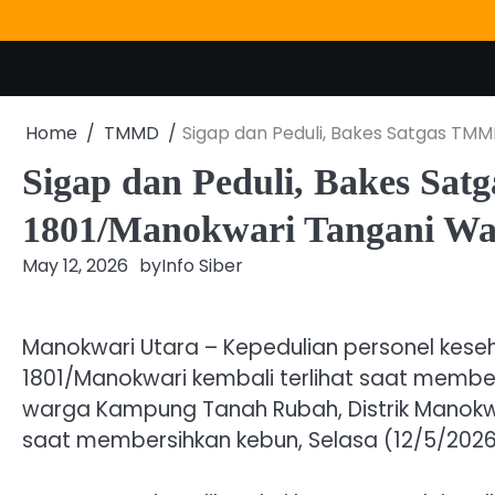
Skip
to
content
Home
TMMD
Sigap dan Peduli, Bakes Satgas TM
Sigap dan Peduli, Bakes S
1801/Manokwari Tangani Wa
May 12, 2026
by
Info Siber
Manokwari Utara – Kepedulian personel kes
1801/Manokwari kembali terlihat saat memb
warga Kampung Tanah Rubah, Distrik Manokw
saat membersihkan kebun, Selasa (12/5/2026