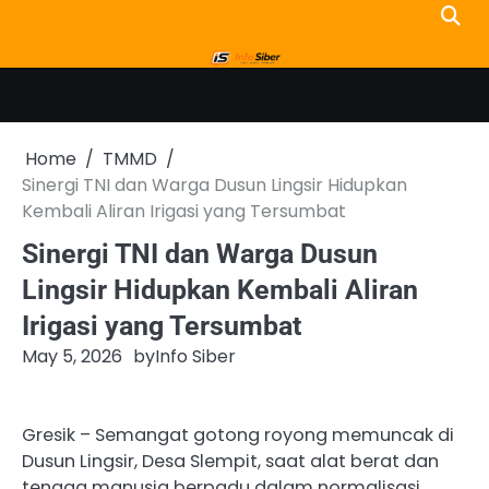
Skip
to
content
Home
TMMD
Sinergi TNI dan Warga Dusun Lingsir Hidupkan
Kembali Aliran Irigasi yang Tersumbat
Sinergi TNI dan Warga Dusun
Lingsir Hidupkan Kembali Aliran
Irigasi yang Tersumbat
May 5, 2026
by
Info Siber
Gresik – Semangat gotong royong memuncak di
Dusun Lingsir, Desa Slempit, saat alat berat dan
tenaga manusia berpadu dalam normalisasi