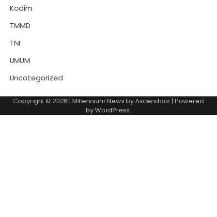
Kodim
TMMD
TNI
UMUM
Uncategorized
Copyright © 2026
| Millennium News by
Ascendoor
| Powered
by
WordPress
.