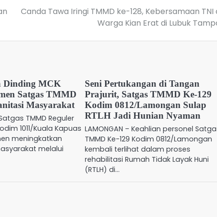
an
Canda Tawa Iringi TMMD ke-128, Kebersamaan TNI
Warga Kian Erat di Lubuk Tam
 Dinding MCK
Seni Pertukangan di Tangan
men Satgas TMMD
Prajurit, Satgas TMMD Ke-129
nitasi Masyarakat
Kodim 0812/Lamongan Sulap
RTLH Jadi Hunian Nyaman
 Satgas TMMD Reguler
Kodim 1011/Kuala Kapuas
LAMONGAN – Keahlian personel Satga
men meningkatkan
TMMD Ke-129 Kodim 0812/Lamongan
masyarakat melalui
kembali terlihat dalam proses
…
rehabilitasi Rumah Tidak Layak Huni
(RTLH) di…