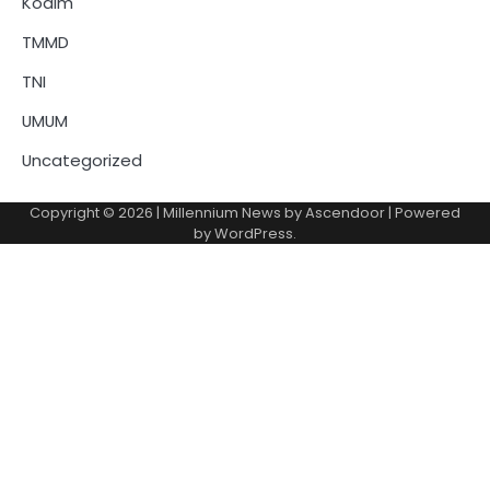
Kodim
TMMD
TNI
UMUM
Uncategorized
Copyright © 2026
| Millennium News by
Ascendoor
| Powered
by
WordPress
.