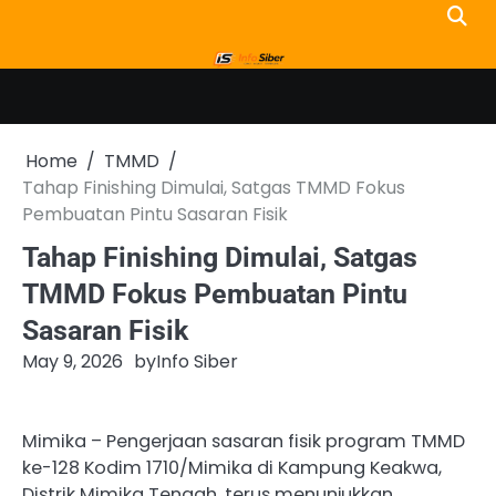
Skip
to
content
Home
TMMD
Tahap Finishing Dimulai, Satgas TMMD Fokus
Pembuatan Pintu Sasaran Fisik
Tahap Finishing Dimulai, Satgas
TMMD Fokus Pembuatan Pintu
Sasaran Fisik
May 9, 2026
by
Info Siber
Mimika – Pengerjaan sasaran fisik program TMMD
ke-128 Kodim 1710/Mimika di Kampung Keakwa,
Distrik Mimika Tengah, terus menunjukkan