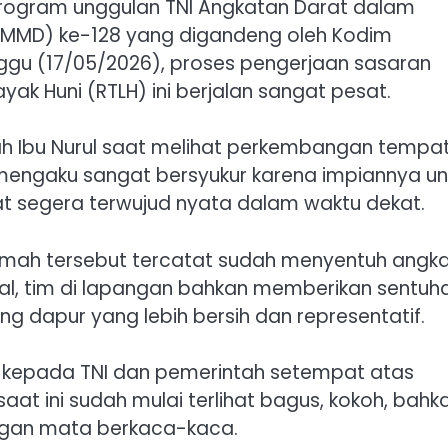
program unggulan TNI Angkatan Darat dalam
MMD) ke-128 yang digandeng oleh Kodim
ggu (17/05/2026), proses pengerjaan sasaran
ak Huni (RTLH) ini berjalan sangat pesat.
jah Ibu Nurul saat melihat perkembangan tempa
Ia mengaku sangat bersyukur karena impiannya un
at segera terwujud nyata dalam waktu dekat.
asi rumah tersebut tercatat sudah menyentuh angk
wal, tim di lapangan bahkan memberikan sentuh
dapur yang lebih bersih dan representatif.
 kepada TNI dan pemerintah setempat atas
aat ini sudah mulai terlihat bagus, kokoh, bahk
engan mata berkaca-kaca.