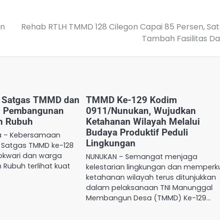
an
Rehab RTLH TMMD 128 Cilegon Capai 85 Persen, Sa
Tambah Fasilitas D
 Satgas TMMD dan
TMMD Ke-129 Kodim
i Pembangunan
0911/Nunukan, Wujudkan
h Rubuh
Ketahanan Wilayah Melalui
Budaya Produktif Peduli
a – Kebersamaan
Lingkungan
 Satgas TMMD ke-128
okwari dan warga
NUNUKAN – Semangat menjaga
Rubuh terlihat kuat
kelestarian lingkungan dan memperk
ketahanan wilayah terus ditunjukkan
dalam pelaksanaan TNI Manunggal
Membangun Desa (TMMD) Ke-129…