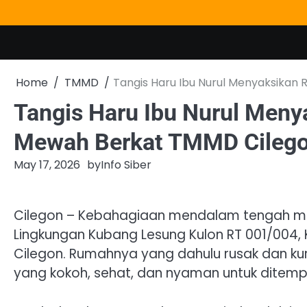
Skip
to
content
Home
TMMD
Tangis Haru Ibu Nurul Menyaksika
Tangis Haru Ibu Nurul Men
Mewah Berkat TMMD Cileg
May 17, 2026
by
Info Siber
Cilegon – Kebahagiaan mendalam tengah meny
Lingkungan Kubang Lesung Kulon RT 001/004,
Cilegon. Rumahnya yang dahulu rusak dan ku
yang kokoh, sehat, dan nyaman untuk ditemp