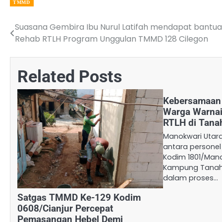
TMMD
Suasana Gembira Ibu Nurul Latifah mendapat bantu
Post
Rehab RTLH Program Unggulan TMMD 128 Cilegon
navigation
Related Posts
Kebersamaan
Warga Warna
RTLH di Tana
Manokwari Utar
antara personel
Kodim 1801/Man
Kampung Tanah 
dalam proses…
Satgas TMMD Ke-129 Kodim
0608/Cianjur Percepat
Pemasangan Hebel Demi