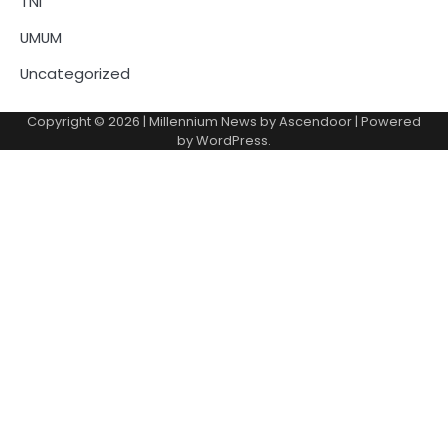
TNI
UMUM
Uncategorized
Copyright © 2026
| Millennium News by
Ascendoor
| Powered
by
WordPress
.