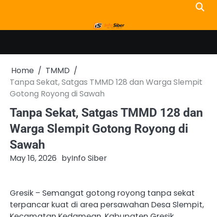
Skip
to
content
Home
TMMD
Tanpa Sekat, Satgas TMMD 128 dan Warga Slempit
Gotong Royong di Sawah
Tanpa Sekat, Satgas TMMD 128 dan
Warga Slempit Gotong Royong di
Sawah
May 16, 2026
by
Info Siber
Gresik – Semangat gotong royong tanpa sekat
terpancar kuat di area persawahan Desa Slempit,
Kecamatan Kedamean, Kabupaten Gresik.