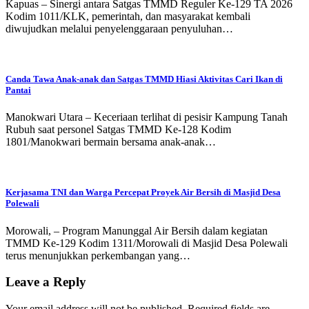
Kapuas – Sinergi antara Satgas TMMD Reguler Ke-129 TA 2026
Kodim 1011/KLK, pemerintah, dan masyarakat kembali
diwujudkan melalui penyelenggaraan penyuluhan…
Canda Tawa Anak-anak dan Satgas TMMD Hiasi Aktivitas Cari Ikan di
Pantai
Manokwari Utara – Keceriaan terlihat di pesisir Kampung Tanah
Rubuh saat personel Satgas TMMD Ke-128 Kodim
1801/Manokwari bermain bersama anak-anak…
Kerjasama TNI dan Warga Percepat Proyek Air Bersih di Masjid Desa
Polewali
Morowali, – Program Manunggal Air Bersih dalam kegiatan
TMMD Ke-129 Kodim 1311/Morowali di Masjid Desa Polewali
terus menunjukkan perkembangan yang…
Leave a Reply
Your email address will not be published.
Required fields are