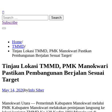
Skip
to
content
Search
for:
Subscribe
Home
TMMD
Tinjau Lokasi TMMD, PMK Manokwari Pastikan
Pembangunan Berjalan Sesuai Target
Tinjau Lokasi TMMD, PMK Manokwari
Pastikan Pembangunan Berjalan Sesuai
Target
May 14, 2026
by
Info Siber
Manokwari Utara — Pemerintah Kabupaten Manokwari melalui
PMK Kabupaten Manokwari melakukan peninjauan langsung ke