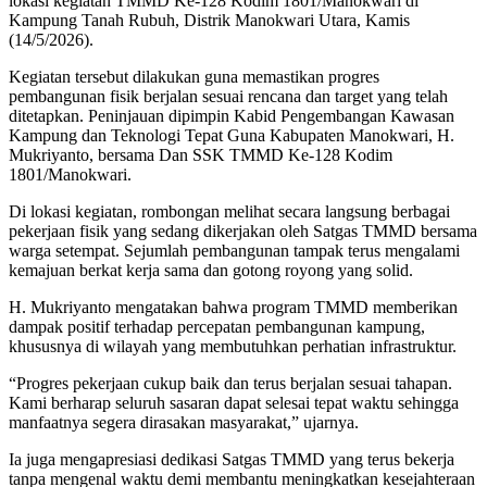
lokasi kegiatan TMMD Ke-128 Kodim 1801/Manokwari di
Kampung Tanah Rubuh, Distrik Manokwari Utara, Kamis
(14/5/2026).
Kegiatan tersebut dilakukan guna memastikan progres
pembangunan fisik berjalan sesuai rencana dan target yang telah
ditetapkan. Peninjauan dipimpin Kabid Pengembangan Kawasan
Kampung dan Teknologi Tepat Guna Kabupaten Manokwari, H.
Mukriyanto, bersama Dan SSK TMMD Ke-128 Kodim
1801/Manokwari.
Di lokasi kegiatan, rombongan melihat secara langsung berbagai
pekerjaan fisik yang sedang dikerjakan oleh Satgas TMMD bersama
warga setempat. Sejumlah pembangunan tampak terus mengalami
kemajuan berkat kerja sama dan gotong royong yang solid.
H. Mukriyanto mengatakan bahwa program TMMD memberikan
dampak positif terhadap percepatan pembangunan kampung,
khususnya di wilayah yang membutuhkan perhatian infrastruktur.
“Progres pekerjaan cukup baik dan terus berjalan sesuai tahapan.
Kami berharap seluruh sasaran dapat selesai tepat waktu sehingga
manfaatnya segera dirasakan masyarakat,” ujarnya.
Ia juga mengapresiasi dedikasi Satgas TMMD yang terus bekerja
tanpa mengenal waktu demi membantu meningkatkan kesejahteraan