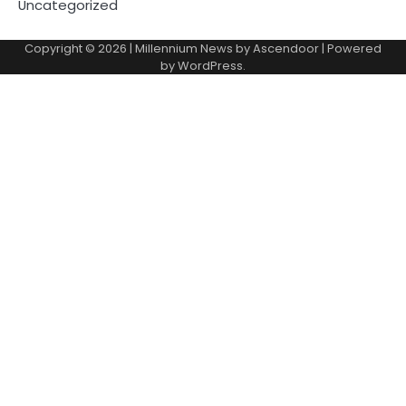
Uncategorized
Copyright © 2026
| Millennium News by
Ascendoor
| Powered
by
WordPress
.