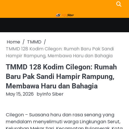
Skip
to
content
Home
TMMD
TMMD 128 Kodim Cilegon: Rumah Baru Pak Sandi
Hampir Rampung, Membawa Haru dan Bahagia
TMMD 128 Kodim Cilegon: Rumah
Baru Pak Sandi Hampir Rampung,
Membawa Haru dan Bahagia
May 15, 2026
by
Info Siber
Cilegon – Suasana haru dan rasa senang yang
mendalam menyelimuti warga Lingkungan Serut,
Kelurahan Mekar Sari, Kecamatan Pulomerak, Kota