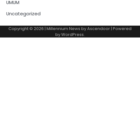
UMUM
Uncategorized
Copyright © 2026
| Millennium News by
Ascendoor
| Powered
by
WordPress
.