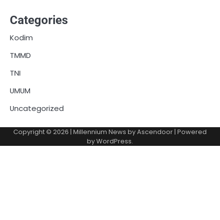
Categories
Kodim
TMMD
TNI
UMUM
Uncategorized
Copyright © 2026
| Millennium News by
Ascendoor
| Powered
by
WordPress
.