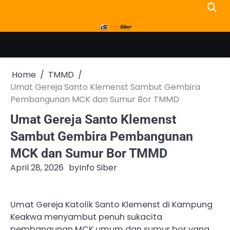
Skip
to
content
Home
TMMD
Umat Gereja Santo Klemenst Sambut Gembira
Pembangunan MCK dan Sumur Bor TMMD
Umat Gereja Santo Klemenst
Sambut Gembira Pembangunan
MCK dan Sumur Bor TMMD
April 28, 2026
by
Info Siber
Umat Gereja Katolik Santo Klemenst di Kampung
Keakwa menyambut penuh sukacita
pembangunan MCK umum dan sumur bor yang