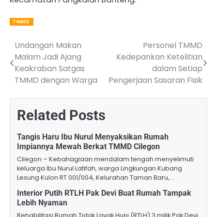
TMMD
Undangan Makan
Personel TMMD
Post
Malam Jadi Ajang
Kedepankan Ketelitian
navigation
Keakraban Satgas
dalam Setiap
TMMD dengan Warga
Pengerjaan Sasaran Fisik
Related Posts
Tangis Haru Ibu Nurul Menyaksikan Rumah
Impiannya Mewah Berkat TMMD Cilegon
Cilegon – Kebahagiaan mendalam tengah menyelimuti
keluarga Ibu Nurul Latifah, warga Lingkungan Kubang
Lesung Kulon RT 001/004, Kelurahan Taman Baru,…
Interior Putih RTLH Pak Devi Buat Rumah Tampak
Lebih Nyaman
Rehabilitasi Rumah Tidak Layak Huni (RTLH) 3 milik Pak Devi