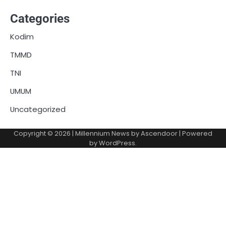
Categories
Kodim
TMMD
TNI
UMUM
Uncategorized
Copyright © 2026
| Millennium News by
Ascendoor
| Powered
by
WordPress
.