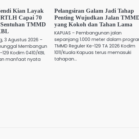
endi Kian Layak
Pelangsiran Galam Jadi Tahap
s RTLH Capai 70
Penting Wujudkan Jalan TMM
t Sentuhan TMMD
yang Kokoh dan Tahan Lama
KBL
KAPUAS – Pembangunan jalan
sepanjang 1.000 meter dalam progr
, 3 Agustus 2026 –
TMMD Reguler Ke-129 TA 2026 Kodim
anunggal Membangun
1011/Kuala Kapuas terus memasuki
-129 Kodim 0410/KBL
tahapan…
an manfaat nyata