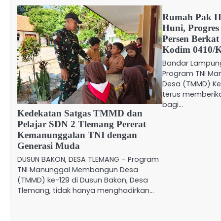
Rumah Pak H
Huni, Progre
Persen Berka
Kodim 0410/
Bandar Lampung
Program TNI M
Desa (TMMD) Ke
terus memberik
bagi…
Kedekatan Satgas TMMD dan
Pelajar SDN 2 Tlemang Pererat
Kemanunggalan TNI dengan
Generasi Muda
DUSUN BAKON, DESA TLEMANG – Program
TNI Manunggal Membangun Desa
(TMMD) ke-129 di Dusun Bakon, Desa
Tlemang, tidak hanya menghadirkan…