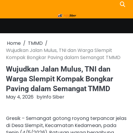
Skip
to
content
Home
TMMD
Wujudkan Jalan Mulus, TNI dan Warga Slempit
Kompak Bongkar Paving dalam Semangat TMMD
Wujudkan Jalan Mulus, TNI dan
Warga Slempit Kompak Bongkar
Paving dalam Semangat TMMD
May 4, 2026
by
Info Siber
Gresik – Semangat gotong royong terpancar jelas
di Desa Slempit, Kecamatan Kedamean, pada
Senin (4/5/2026). Ratusan warga bergabung