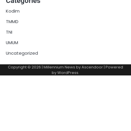
Categories
Kodim
TMMD
TNI
UMUM
Uncategorized
Copyright © 2026
| Millennium News by
Ascendoor
| Powered
by
WordPress
.