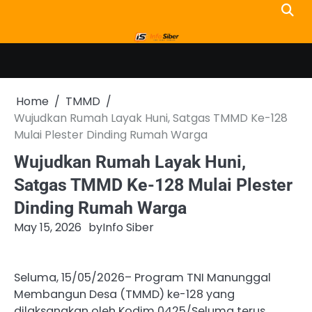
Skip
to
content
Home
TMMD
Wujudkan Rumah Layak Huni, Satgas TMMD Ke-128
Mulai Plester Dinding Rumah Warga
Wujudkan Rumah Layak Huni,
Satgas TMMD Ke-128 Mulai Plester
Dinding Rumah Warga
May 15, 2026
by
Info Siber
Seluma, 15/05/2026– Program TNI Manunggal
Membangun Desa (TMMD) ke-128 yang
dilaksanakan oleh Kodim 0425/Seluma terus