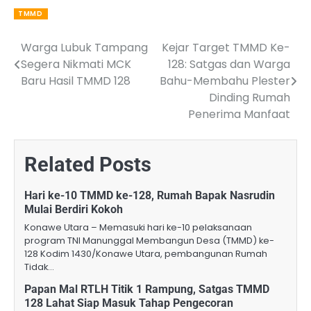
TMMD
Warga Lubuk Tampang
Kejar Target TMMD Ke-
Post
Segera Nikmati MCK
128: Satgas dan Warga
navigation
Baru Hasil TMMD 128
Bahu-Membahu Plester
Dinding Rumah
Penerima Manfaat
Related Posts
Hari ke-10 TMMD ke-128, Rumah Bapak Nasrudin
Mulai Berdiri Kokoh
Konawe Utara – Memasuki hari ke-10 pelaksanaan
program TNI Manunggal Membangun Desa (TMMD) ke-
128 Kodim 1430/Konawe Utara, pembangunan Rumah
Tidak…
Papan Mal RTLH Titik 1 Rampung, Satgas TMMD
128 Lahat Siap Masuk Tahap Pengecoran