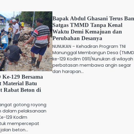
Bapak Abdul Ghasani Terus Ban
Satgas TMMD Tanpa Kenal
Waktu Demi Kemajuan dan
Perubahan Desanya
NUNUKAN – Kehadiran Program TNI
Manunggal Membangun Desa (TMMD
ke-129 Kodim 0911/Nunukan di wilayah
perbatasan membawa angin segar
dan harapan…
 Ke-129 Bersama
 Material Batu
t Rabat Beton di
angat gotong royong
an dalam pelaksanaan
e-129 Kodim
Untuk mempercepat
 jalan beton…