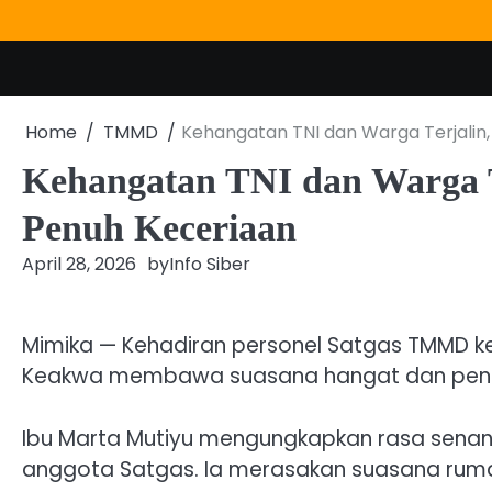
Skip
to
content
Home
TMMD
Kehangatan TNI dan Warga Terjalin
Kehangatan TNI dan Warga T
Penuh Keceriaan
April 28, 2026
by
Info Siber
Mimika — Kehadiran personel Satgas TMMD k
Keakwa membawa suasana hangat dan penuh
Ibu Marta Mutiyu mengungkapkan rasa senan
anggota Satgas. Ia merasakan suasana ruma