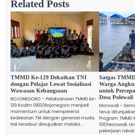
Related Posts
TMMD Ke-129 Dekatkan TNI
Satgas TMMD
dengan Pelajar Lewat Sosialisasi
Warga Angkut
Wawasan Kebangsaan
untuk Percepa
Desa Polewali
BOJONEGORO – Pelaksanaan TMMD ke-
129 Kodim 0813/Bojonegoro menjadi
Morowali – Sem
momentum untuk mempererat
terus ditunjukk
kedekatan TNI dengan generasi muda.
Program TMMD K
Hal tersebut diwujudkan melalui…
1311/Morowali. 
pekerjaan rabat