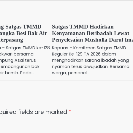
ng Satgas TMMD
Satgas TMMD Hadirkan
angka Besi Bak Air
Kenyamanan Beribadah Lewat
Terpasang
Penyelesaian Musholla Darul Im
a – Satgas TMMD ke-128
Kapuas – Komitmen Satgas TMMD
okwari bersama
Reguler Ke-129 TA 2026 dalam
pung Asai terus
menghadirkan sarana ibadah yang
pembangunan bak
nyaman terus diwujudkan. Bersama
r bersih. Pada…
warga, personel…
quired fields are marked
*