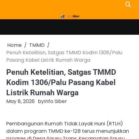
Skip
to
content
Home
TMMD
Penuh Ketelitian, Satgas TMMD Kodim 1306/Palu
Pasang Kabel Listrik Rumah Warga
Penuh Ketelitian, Satgas TMMD
Kodim 1306/Palu Pasang Kabel
Listrik Rumah Warga
May 8, 2026
by
Info Siber
Pembangunan Rumah Tidak Layak Huni (RTLH)
dalam program TMMD ke-128 terus menunjukkan
progres di Desa Sausu Trans, Kecamatan Sausu,