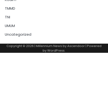
TMMD
TNI
UMUM
Uncategorized
Copyright © 2026
| Millennium News by
Ascendoor
| Powered
by
WordPress
.