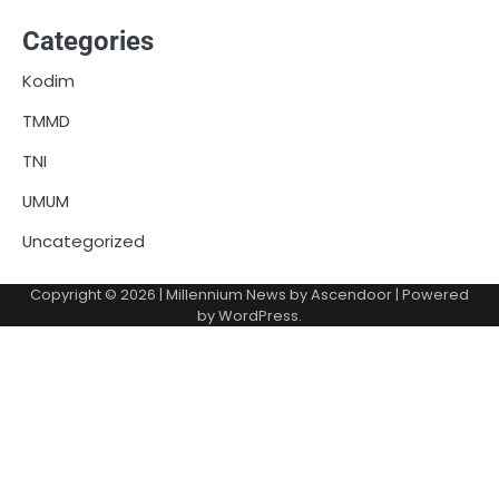
Categories
Kodim
TMMD
TNI
UMUM
Uncategorized
Copyright © 2026
| Millennium News by
Ascendoor
| Powered
by
WordPress
.