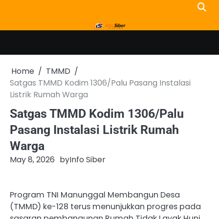
Skip
to
content
Home
TMMD
Satgas TMMD Kodim 1306/Palu Pasang Instalasi
Listrik Rumah Warga
Satgas TMMD Kodim 1306/Palu
Pasang Instalasi Listrik Rumah
Warga
May 8, 2026
by
Info Siber
Program TNI Manunggal Membangun Desa
(TMMD) ke-128 terus menunjukkan progres pada
sasaran pembangunan Rumah Tidak Layak Huni