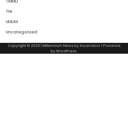
TMMD
TNI
UMUM
Uncategorized
Copyright © 2026
| Millennium News by
Ascendoor
| Powered
by
WordPress
.